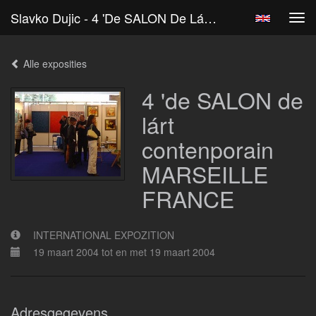
Slavko Dujic - 4 'de SALON De Lárt Contenporain MARSEILLE FRANCE
Tog
navi
Alle exposities
4 'de SALON de
lárt
contenporain
MARSEILLE
FRANCE
INTERNATIONAL EXPOZITION
19 maart 2004 tot en met 19 maart 2004
Adresgegevens