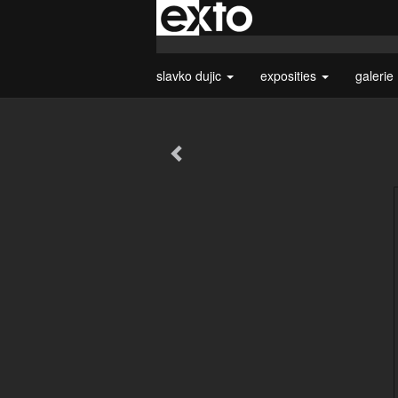
slavko dujic
exposities
galerie