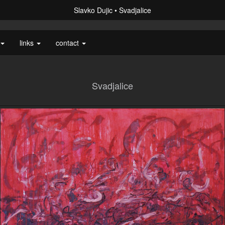
Slavko Dujic
Svadjalice
links
contact
Svadjalice