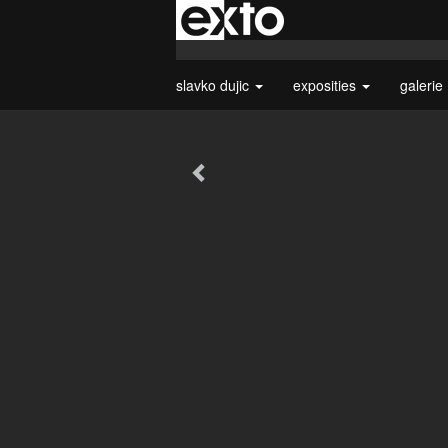
slavko dujic
exposities
galerie