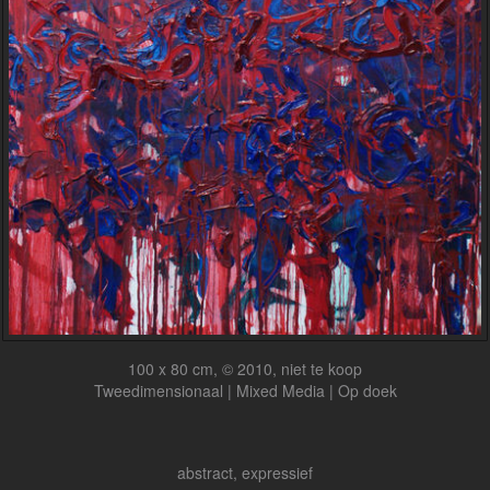
100 x 80 cm, © 2010, niet te koop
Tweedimensionaal | Mixed Media | Op doek
abstract, expressief