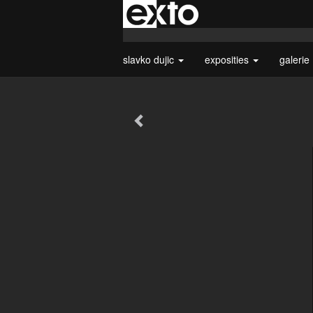
slavko dujic
exposities
galerie