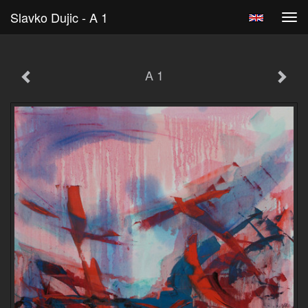
Slavko Dujic - A 1
Tog
navi
A 1