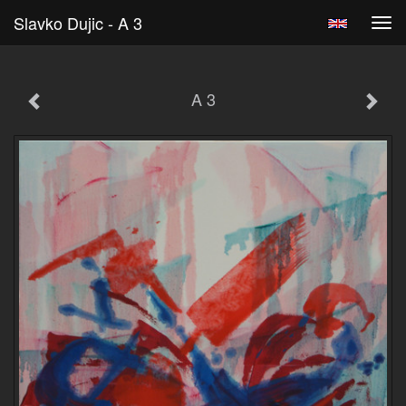
Slavko Dujic - A 3
Tog
navi
A 3