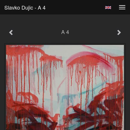
Slavko Dujic - A 4
Tog
navi
A 4