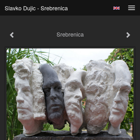
Slavko Dujic - Srebrenica
Tog
navi
Srebrenica