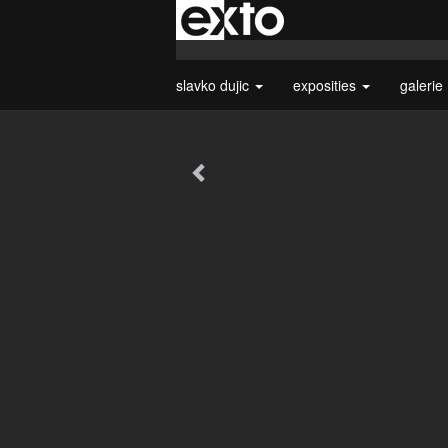
slavko dujic
exposities
galerie