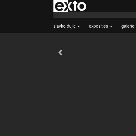
slavko dujic
exposities
galerie