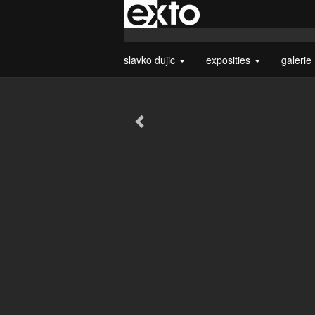
slavko dujic
exposities
galerie