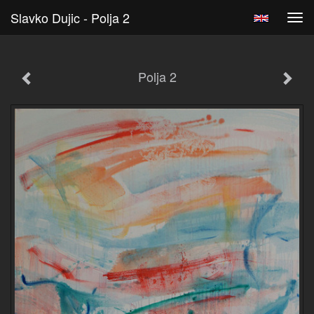
Slavko Dujic - Polja 2
Tog
navi
Polja 2