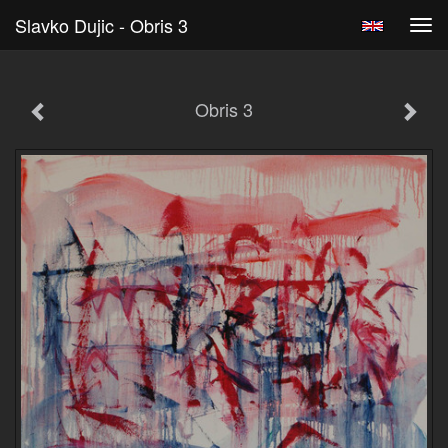
Slavko Dujic - Obris 3
Tog
navi
Obris 3