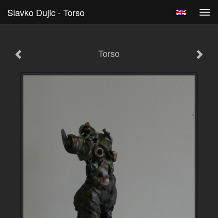
Slavko Dujic - Torso
Tog
navi
Torso