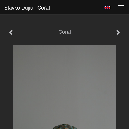
Slavko Dujic - Coral
Tog
navi
Coral