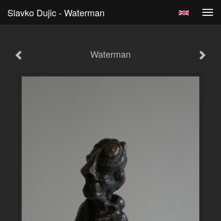
Slavko Dujic - Waterman
Tog
navi
Waterman