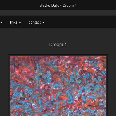
Slavko Dujic
Droom 1
links
contact
Droom 1