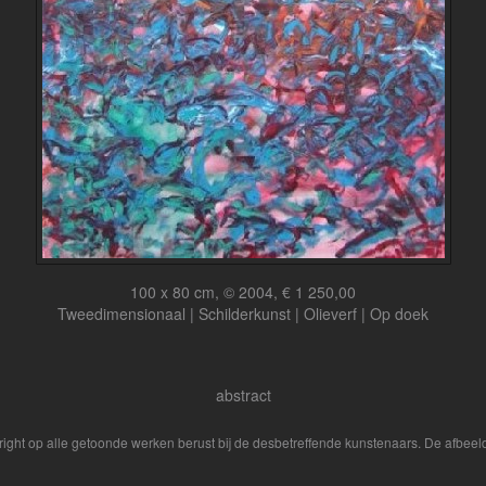
100 x 80 cm, © 2004, € 1 250,00
Tweedimensionaal | Schilderkunst | Olieverf | Op doek
abstract
yright op alle getoonde werken berust bij de desbetreffende kunstenaars. De afbe