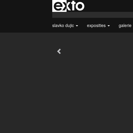
slavko dujic
exposities
galerie