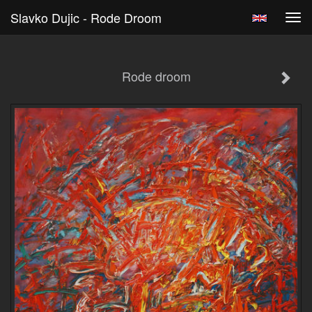
Slavko Dujic - Rode Droom
Tog
navi
Rode droom