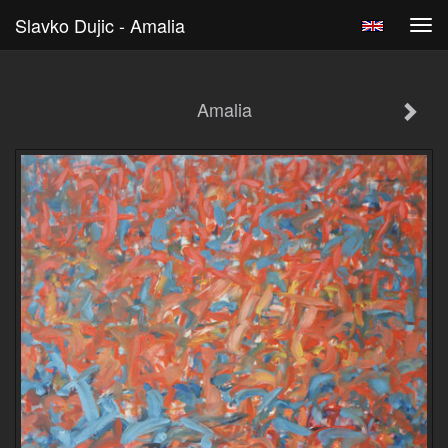
Slavko Dujic - Amalia
Tog
navi
Amalia