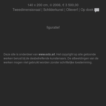
140 x 200 cm, © 2006, € 3 500,00
Tweedimensionaal | Schilderkunst | Olieverf | Op doek
figuratief
Deze site is onderdeel van
www.exto.art
. Het copyright op alle getoonde
werken berust bij de desbetreffende kunstenaars. De afbeeldingen van de
werken mogen niet gebruikt worden zonder schriftelijke toestemming.