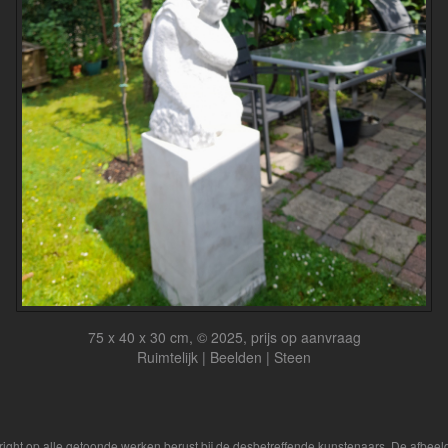
75 x 40 x 30 cm, © 2025, prijs op aanvraag
Ruimtelijk | Beelden | Steen
yright op alle getoonde werken berust bij de desbetreffende kunstenaars. De afbe