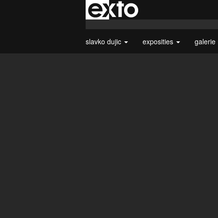
slavko dujic
exposities
galerie