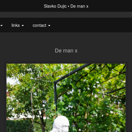
Slavko Dujic
De man x
links
contact
De man x