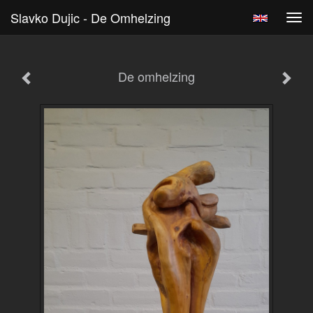
Slavko Dujic - De Omhelzing
Tog
navi
De omhelzing