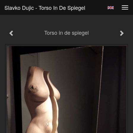
Slavko Dujic - Torso In De Spiegel
Tog
navi
Torso in de spiegel