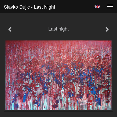
Slavko Dujic - Last Night
Tog
navi
Last night