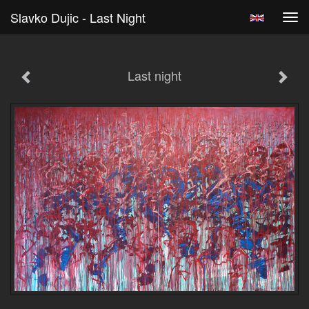
Slavko Dujic - Last Night
Tog
navi
Last night