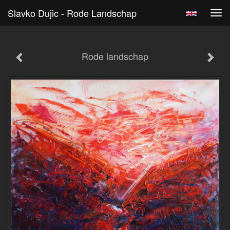
Slavko Dujic - Rode Landschap
Tog
navi
Rode landschap