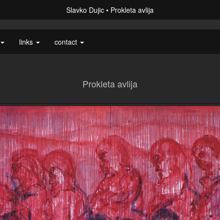
Slavko Dujic
Prokleta avlija
links
contact
Prokleta avlija