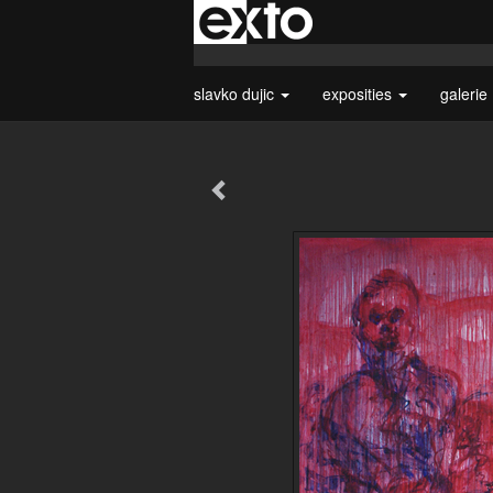
slavko dujic
exposities
galerie