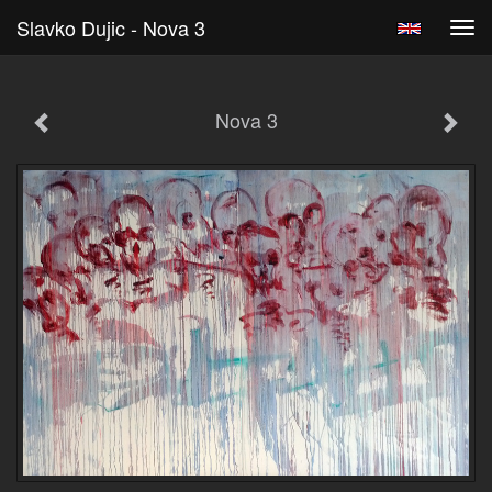
Slavko Dujic - Nova 3
Tog
navi
Nova 3